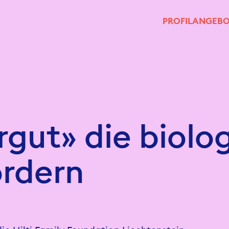
PROFIL
ANGEBO
rgut» die biolo
ördern