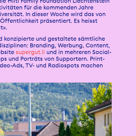
ie Hilti Family Foundation Liechtenstein
tivitäten für die kommenden Jahre
iversität. In dieser Woche wird das von
ffentlichkeit präsentiert. Es heisst
t».
nd konzipierte und gestaltete sämtliche
disziplinen: Branding, Werbung, Content,
ebsite
supergut.li
und in mehreren Social-
ps und Porträts von Supportern. Print-
Video-Ads, TV- und Radiospots machen