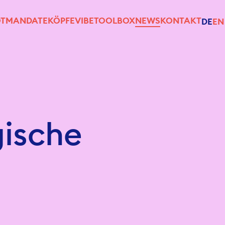
T
MANDATE
KÖPFE
VIBE
TOOLBOX
NEWS
KONTAKT
DE
EN
gische